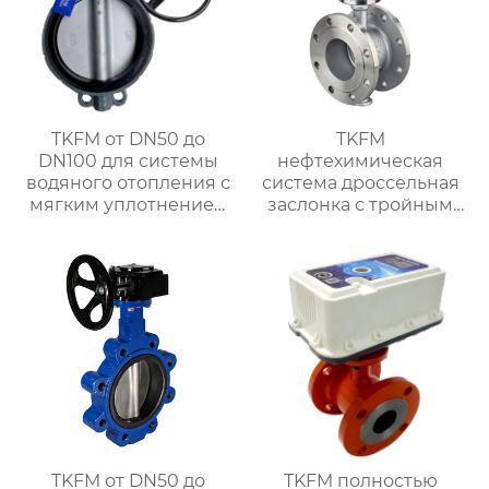
TKFM от DN50 до
TKFM
DN100 для системы
нефтехимическая
водяного отопления с
система дроссельная
мягким уплотнением
заслонка с тройным
дроссельная заслонка
эксцентриковым
с зажимом для
фланцем из
чугунной ручки
нержавеющей стали
304 или 316
TKFM от DN50 до
TKFM полностью