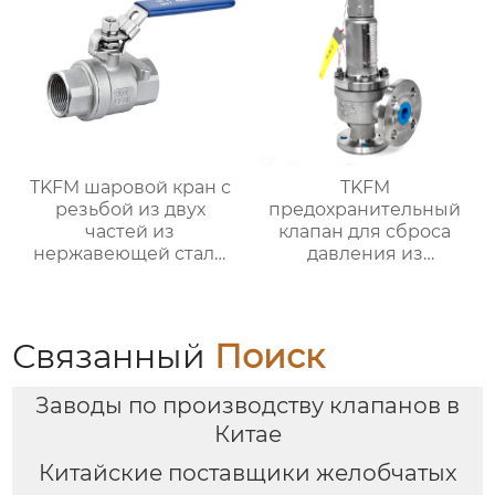
TKFM шаровой кран с
TKFM
резьбой из двух
предохранительный
частей из
клапан для сброса
нержавеющей стали
давления из
для системы водяного
нержавеющей стали
отопления
для нефтехимической
системы
Связанный
Поиск
Заводы по производству клапанов в
Китае
Китайские поставщики желобчатых