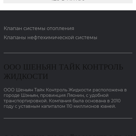
Клапан системы отопления
Клапаны нефтехимической системы
ООО ШЕНЬЯН ТАЙК КОНТРОЛЬ
ЖИДКОСТИ
ООО Шеньян Тайк Контроль Жидкости расположена в
городе Шэньян, провинция Ляонин, с удобной
транспортировкой. Компания была основана в 2010
году с уставным капиталом 110 миллионов юаней.