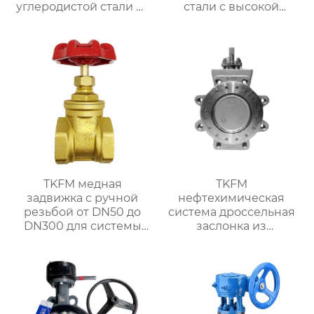
углеродистой стали от
стали с высокой
DN20 до DN800 для
платформой от DN8 до
системы водяного
DN100 для
отопления
нефтехимических
систем
TKFM медная
TKFM
задвижка с ручной
нефтехимическая
резьбой от DN50 до
система дроссельная
DN300 для системы
заслонка из
водяного отопления
нержавеющей стали
304 с тремя
эксцентриковыми
выступами