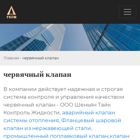
Главная
-
червячный клапан
червячный клапан
В компании действует надежная и строгая
система контроля и управления качеством
червячный клапан - ООО Шеньян Тайк
Контроль Жидкости,
аварийный клапан
системы отопления
,
Фланцевый шаровой
клапан из нержавеющей стали
,
промышленный поплавковый клапан
,
клапан