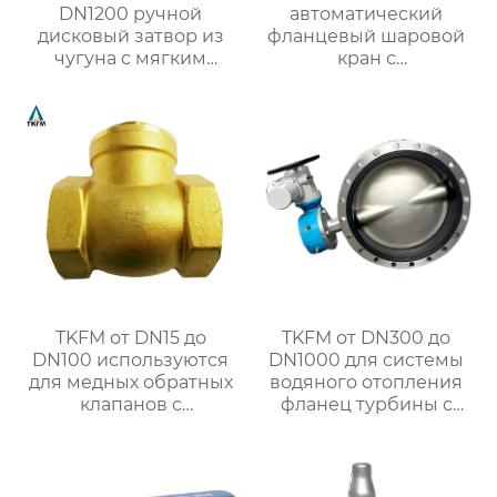
DN1200 ручной
автоматический
дисковый затвор из
фланцевый шаровой
чугуна с мягким
кран с
уплотнением для
интеллектуальным
системы водяного
управлением для
отопления
системы
TKFM от DN15 до
TKFM от DN300 до
DN100 используются
DN1000 для системы
для медных обратных
водяного отопления
клапанов с
фланец турбины с
поворотной резьбой
жестким уплотнением
для систем водяного
дроссельная заслонка
отопления
CF8 из нержавеющей
стали