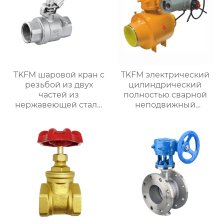
TKFM шаровой кран с
TKFM электрический
резьбой из двух
цилиндрический
частей из
полностью сварной
нержавеющей стали
неподвижный
для системы водяного
шаровой кран для
отопления
химических систем
добычи нефти и
природного газа