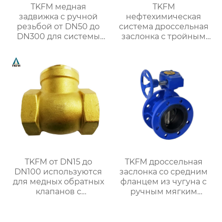
TKFM медная
TKFM
задвижка с ручной
нефтехимическая
резьбой от DN50 до
система дроссельная
DN300 для системы
заслонка с тройным
водяного отопления
эксцентриковым
фланцем из
нержавеющей стали
304 или 316
TKFM от DN15 до
TKFM дроссельная
DN100 используются
заслонка со средним
для медных обратных
фланцем из чугуна с
клапанов с
ручным мягким
поворотной резьбой
уплотнением от
для систем водяного
DN100 до DN600 для
отопления
системы водяного