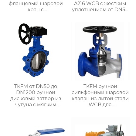
фланцевый шаровой
A216 WCB с жестким
кран с
уплотнением от DN50
интеллектуальным
до DN500 для системы
управлением для
водяного отопления
системы
TKFM от DN50 до
TKFM ручной
DN1200 ручной
сильфонный шаровой
дисковый затвор из
клапан из литой стали
чугуна с мягким
WCB для
уплотнением для
нефтехимических
системы водяного
систем
отопления