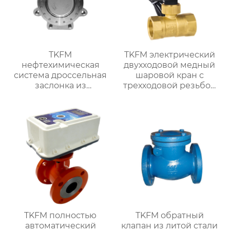
TKFM
TKFM электрический
нефтехимическая
двухходовой медный
система дроссельная
шаровой кран с
заслонка из
трехходовой резьбой
нержавеющей стали
для системы водяного
304 с тремя
отопления
эксцентриковыми
выступами
TKFM полностью
TKFM обратный
автоматический
клапан из литой стали