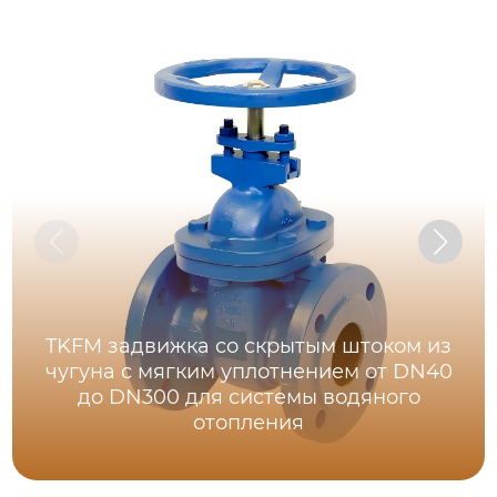
TKFM задвижка со скрытым штоком из
чугуна с мягким уплотнением от DN40
до DN300 для системы водяного
отопления