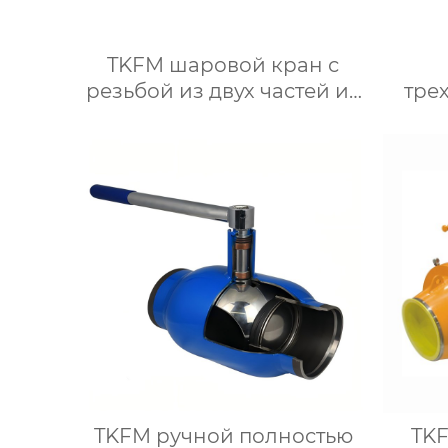
TKFM шаровой кран с
резьбой из двух частей из
тре
нержавеющей стали для
кра
системы водяного
отопления
пла
нефт
TKFM ручной полностью
TK