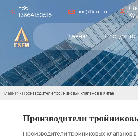
+86-
Ляо



ann@tkfm.cn
13664150518
Ху
Главная
Продукция
Главная
-
Производители тройниковых клапанов в Китае
Производители тройниковы
Производители тройниковых клапанов в