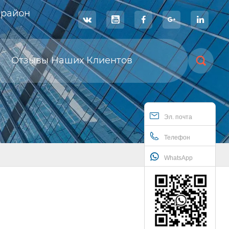
 район





Отзывы Наших Клиентов

Эл. почта
Телефон
WhatsApp