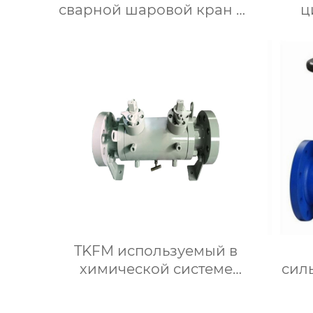
сварной шаровой кран из
ц
углеродистой стали от
по
DN20 до DN800 для
неп
системы водяного
кра
отопления
сист
п
TKFM используемый в
химической системе
сил
добычи нефти и
кла
природного газа