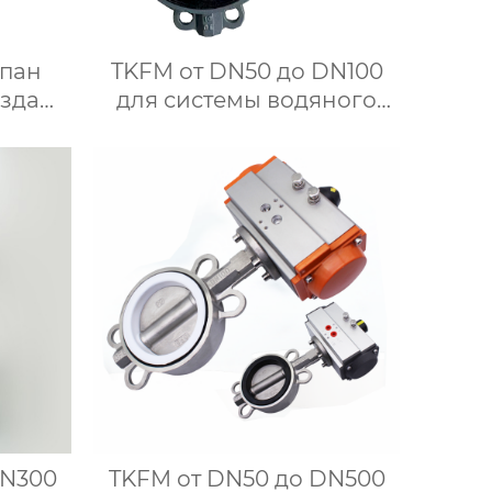
апан
TKFM от DN50 до DN100
езда
для системы водяного
я из
отопления с мягким
5 для
уплотнением
и
дроссельная заслонка с
зажимом для чугунной
ручки
DN300
TKFM от DN50 до DN500