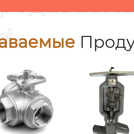
родаваем
ы
аваемые
Проду