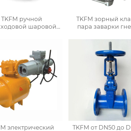
TKFM ручной
TKFM зорный кл
хходовой шаровой
пара заварки гн
н из нержавеющей
высокого давлени
стали с высокой
кованой стали A10
тформой от DN8 до
электростанци
DN100 для
ехимических систем
FM электрический
TKFM от DN50 до 