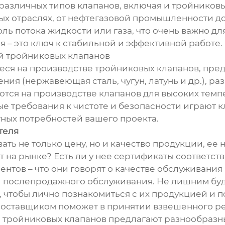
различных типов клапанов, включая и тройниковы
ных отраслях, от нефтегазовой промышленности 
ь потока жидкости или газа, что очень важно дл
 – это ключ к стабильной и эффективной работе.
й тройниковых клапанов
ся на производстве тройниковых клапанов, пре
ия (нержавеющая сталь, чугун, латунь и др.), ра
ся на производстве клапанов для высоких темпер
 требования к чистоте и безопасности играют к
тных потребностей вашего проекта.
теля
ть не только цену, но и качество продукции, ее 
ет на рынке? Есть ли у нее сертификаты соответ
ентов – что они говорят о качестве обслуживани
и послепродажного обслуживания. Не лишним буде
чтобы лично познакомиться с их продукцией и по
оставщиком поможет в принятии взвешенного р
 тройниковых клапанов предлагают разнообразны