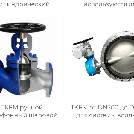
илиндрический
используются д
лностью сварной
чугунных задвиж
одвижный шаровой
открытым штоко
н для химических
маховичком с мя
ем добычи нефти и
уплотнением для с
риродного газа
водяного отопле
TKFM ручной
TKFM от DN300 до 
ьфонный шаровой
для системы водя
пан из литой стали
отопления фла
WCB для
турбины с жест