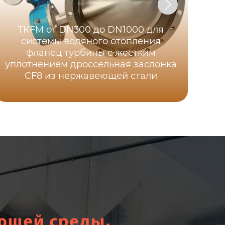
TKFM от DN300 до DN1000 для
системы водяного отопления
T
фланец турбины с жестким
уплотнением дроссельная заслонка
CF8 из нержавеющей стали