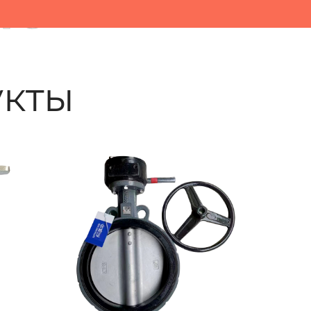
ые
кты