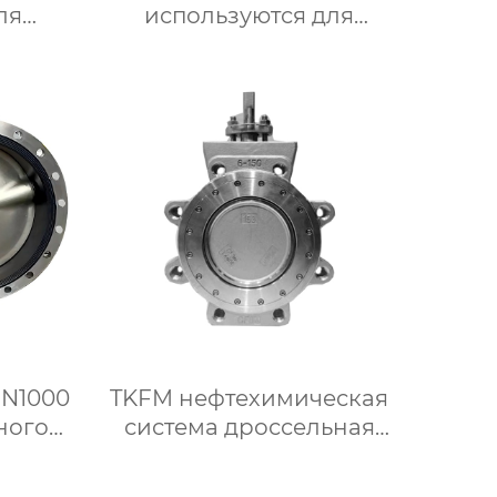
ля
используются для
ек с
пневматического зажима
м и
дроссельных заслонок из
гким
нержавеющей стали с
истем
фтористой облицовкой
ния
для систем водяного
отопления
DN1000
TKFM нефтехимическая
ного
система дроссельная
нец
заслонка из
ким
нержавеющей стали 304 с