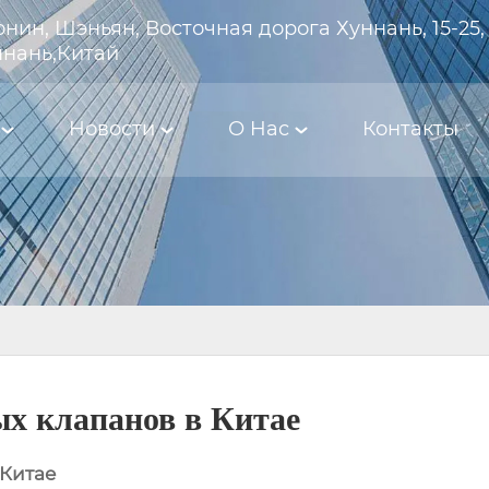
нин, Шэньян, Восточная дорога Хуннань, 15-25,
ннань,Китай
Новости
О Hас
Контакты
х клапанов в Китае
 Китае