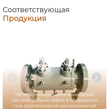
Соответствующая
Продукция
TKFM используемый в химической
системе добычи нефти и природного
газа двухпроходной двухразрывный