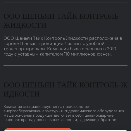
ООО ШЕНЬЯН ТАЙК КОНТРОЛЬ
ЖИДКОСТИ
ООО Шеньян Тайк Контроль Жидкости расположена в
городе Шэньян, провинция Ляонин, с удобной
транспортировкой. Компания была основана в 2010
году с уставным капиталом 110 миллионов юаней.
ООО ШЕНЬЯН ТАЙК КОНТРОЛЬ Ж
ИДКОСТИ
Компания специализируется на производстве
энергосберегающей арматуры и гидравлического оборудования.
Наша основная продукция включает в себя цельносварные
шаровые краны, дроссельные заслонки, задвижки, обратные
клапаны, шаровые краны, регулирующие клапаны, отливки
корпусов клапанов и т. д., используемые в отопительной и газовой