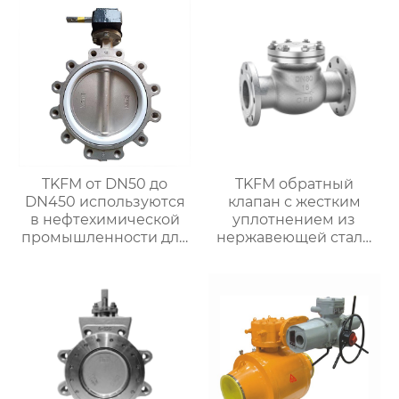
TKFM от DN50 до
TKFM обратный
DN450 используются
клапан с жестким
в нефтехимической
уплотнением из
промышленности для
нержавеющей стали
ручных дроссельных
ss304 от DN50 до
заслонок из
DN500 для системы
нержавеющей стали с
водяного отопления
фтористой
футеровкой ptfe CF8M
с турбинным
наконечником