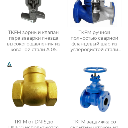
TKFM зорный клапан
TKFM ручной
пара заварки гнезда
полностью сварной
высокого давления из
фланцевый шар из
кованой стали A105
углеродистой стали
для электростанции
для системы водяного
отопления
TKFM от DN15 до
TKFM задвижка со
DN100 используются
скрытым штоком из