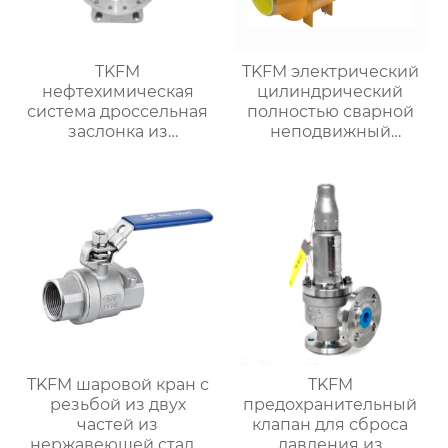
TKFM
TKFM электрический
нефтехимическая
цилиндрический
система дроссельная
полностью сварной
заслонка из
неподвижный
нержавеющей стали
шаровой кран для
304 с тремя
химических систем
эксцентриковыми
добычи нефти и
выступами
природного газа
TKFM шаровой кран с
TKFM
резьбой из двух
предохранительный
частей из
клапан для сброса
нержавеющей стали
давления из