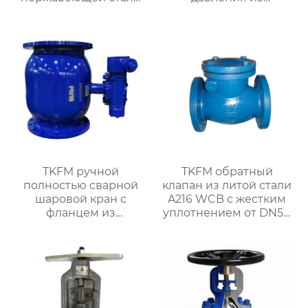
для системы водяного
нержавеющей стали
отопления
для нефтехимической
системы
TKFM ручной
TKFM обратный
полностью сварной
клапан из литой стали
шаровой кран с
A216 WCB с жестким
фланцем из
уплотнением от DN50
углеродистой стали
до DN500 для системы
для системы водяного
водяного отопления
отопления