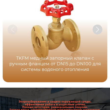
TKFM медный запорный клапан с
ручным фланцем от DN15 до DN100 для
системы водяного отопления