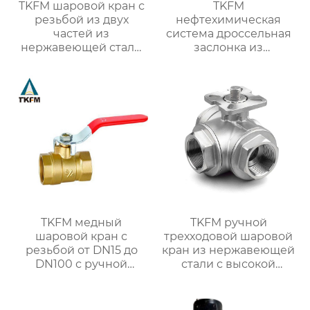
TKFM шаровой кран с
TKFM
резьбой из двух
нефтехимическая
частей из
система дроссельная
нержавеющей стали
заслонка из
для системы водяного
нержавеющей стали
отопления
304 с тремя
эксцентриковыми
выступами
TKFM медный
TKFM ручной
шаровой кран с
трехходовой шаровой
резьбой от DN15 до
кран из нержавеющей
DN100 с ручной
стали с высокой
ручкой для системы
платформой от DN8 до
водяного отопления
DN100 для
нефтехимических