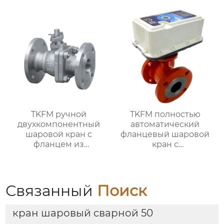
с мягким
отопления
уплотнением для
систем водяного
отопления
TKFM ручной
TKFM полностью
двухкомпонентный
автоматический
шаровой кран с
фланцевый шаровой
фланцем из
кран с
нержавеющей стали
интеллектуальным
от DN15 до DN100 для
управлением для
нефтехимических
системы
систем
Связанный
Поиск
кран шаровый сварной 50