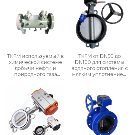
систем
TKFM используемый в
TKFM от DN50 до
химической системе
DN100 для системы
добычи нефти и
водяного отопления с
природного газа
мягким уплотнением
двухпроходной
дроссельная заслонка
двухразрывный
с зажимом для
двухшариковый
чугунной ручки
шаровой кран из
кованой стали