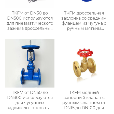
TKFM от DN50 до
TKFM дроссельная
DN500 используются
заслонка со средним
для пневматического
фланцем из чугуна с
зажима дроссельных
ручным мягким
заслонок из
уплотнением от
нержавеющей стали с
DN100 до DN600 для
фтористой
системы водяного
облицовкой для
отопления
систем водяного
отопления
TKFM от DN50 до
TKFM медный
DN300 используются
запорный клапан с
для чугунных
ручным фланцем от
задвижек с открытым
DN15 до DN100 для
штоком и маховичком
системы водяного