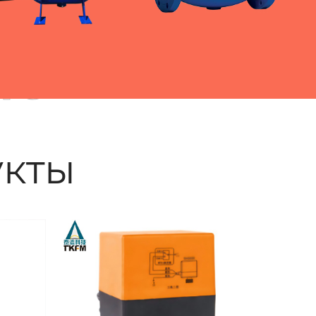
ые
кты