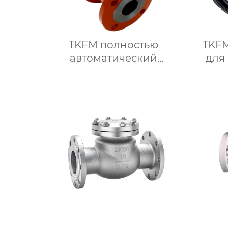
TKFM полностью
TKFM
автоматический
для
фланцевый шаровой
от
кран с интеллектуальным
управлением для
дрос
системы
заж