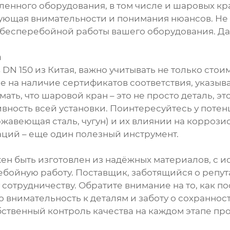
енного оборудования, в том числе и шаровых кр
ебующая внимательности и понимания нюансов. Не
ог бесперебойной работы вашего оборудования. Да
а
 150 из Китая, важно учитывать не только стоимо
е на наличие сертификатов соответствия, указы
ь, что шаровой кран – это не просто деталь, это
ивность всей установки. Поинтересуйтесь у поте
жавеющая сталь, чугун) и их влиянии на корроз
ций – еще один полезный инструмент.
ен быть изготовлен из надёжных материалов, с 
ебойную работу. Поставщик, заботящийся о репу
сотрудничеству. Обратите внимание на то, как п
о внимательность к деталям и заботу о сохраннос
бственный контроль качества на каждом этапе пр