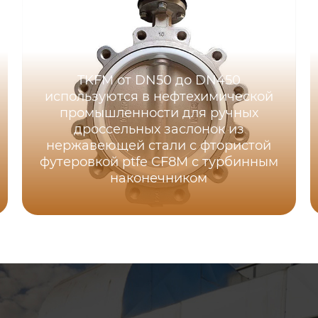
TKFM от DN50 до DN450
используются в нефтехимической
промышленности для ручных
дроссельных заслонок из
нержавеющей стали с фтористой
футеровкой ptfe CF8M с турбинным
наконечником