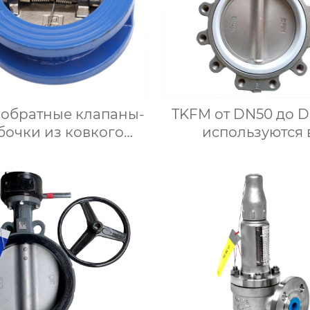
 обратные клапаны-
TKFM от DN50 до 
бочки из ковкого
используются 
чугуна с мягким
нефтехимическ
тнением от DN50 до
промышленности
00 используются в
ручных дроссель
стемах водяного
заслонок из
отопления
нержавеющей ста
фтористой футеро
ptfe CF8M с турб
наконечнико