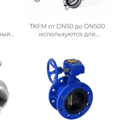
TKFM от DN50 до DN500
ный
используются для
оса
пневматического зажима
дроссельных заслонок из
и для
нержавеющей стали с
ой
фтористой облицовкой
для систем водяного
отопления