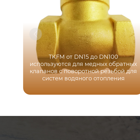
TKFM от DN15 до DN100
используются для медных обратных
клапанов с поворотной резьбой для
систем водяного отопления