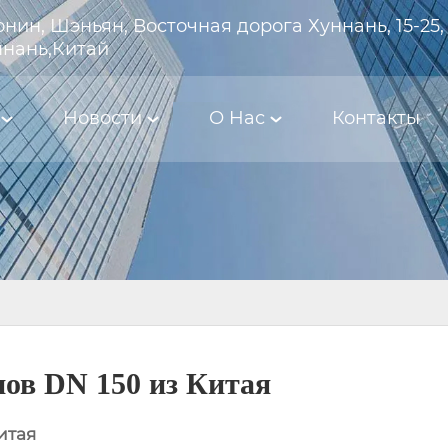
нин, Шэньян, Восточная дорога Хуннань, 15-25,
ннань,Китай
Новости
О Hас
Контакты
ов DN 150 из Китая
итая