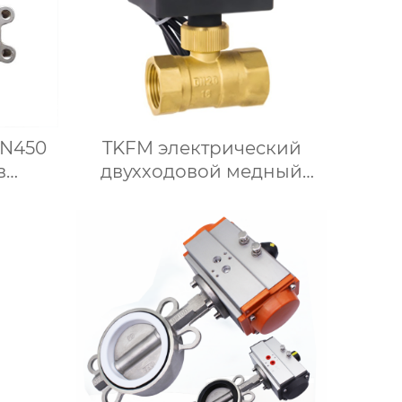
DN450
TKFM электрический
в
двухходовой медный
ой
шаровой кран с
 для
трехходовой резьбой для
ных
системы водяного
отопления
ли с
вкой
инным
м