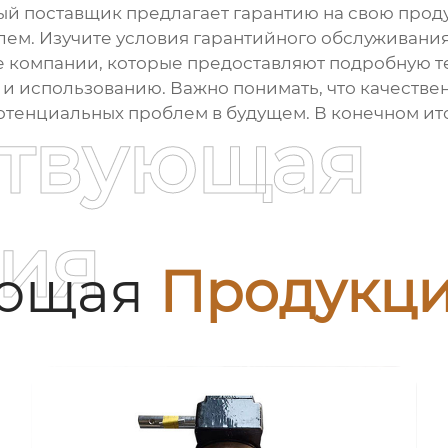
й поставщик предлагает гарантию на свою проду
ем. Изучите условия гарантийного обслуживания
 компании, которые предоставляют подробную т
 и использованию. Важно понимать, что качествен
отенциальных проблем в будущем. В конечном ито
ствующая
ия
ующая
Продукц