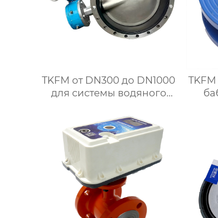
TKFM от DN300 до DN1000
TKFM
для системы водяного
ба
отопления фланец
турбины с жестким
упло
уплотнением
DN6
дроссельная заслонка
си
CF8 из нержавеющей
стали