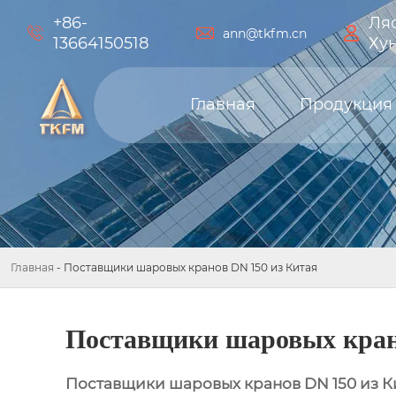
+86-
Ляо



ann@tkfm.cn
13664150518
Ху
Главная
Продукция
Главная
-
Поставщики шаровых кранов DN 150 из Китая
Поставщики шаровых кран
Поставщики шаровых кранов DN 150 из К