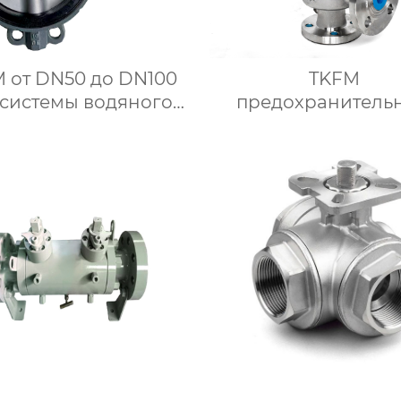
 от DN50 до DN100
TKFM
 системы водяного
предохранитель
опления с мягким
клапан для сбр
уплотнением
давления из
сельная заслонка с
нержавеющей стал
имом для чугунной
нефтехимическ
ручки
системы