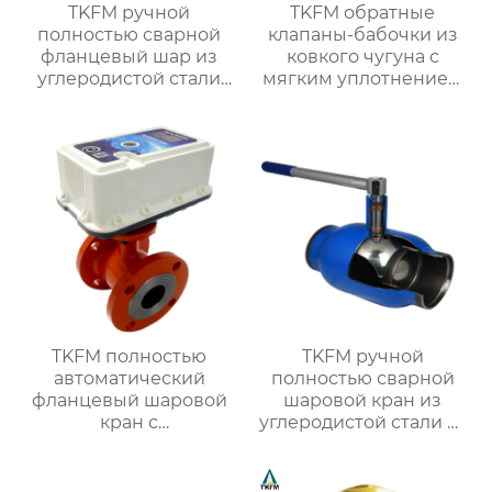
TKFM ручной
TKFM обратные
полностью сварной
клапаны-бабочки из
фланцевый шар из
ковкого чугуна с
углеродистой стали
мягким уплотнением
для системы водяного
от DN50 до DN600
отопления
используются в
системах водяного
отопления
TKFM полностью
TKFM ручной
автоматический
полностью сварной
фланцевый шаровой
шаровой кран из
кран с
углеродистой стали от
интеллектуальным
DN20 до DN800 для
управлением для
системы водяного
системы
отопления