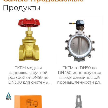
Продукты
TKFM медная
TKFM от DN50 до
задвижка с ручной
DN450 используются
резьбой от DN50 до
в нефтехимической
DN300 для системы
промышленности для
водяного отопления
ручных дроссельных
заслонок из
нержавеющей стали с
фтористой
футеровкой ptfe CF8M