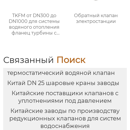
TKFM от DN300 до
Обратный клапан
DN1000 для системы
электростанции
водяного отопления
фланец турбины с
жестким уплотнением
дроссельная заслонка
CF8 из нержавеющей
стали
Связанный
Поиск
термостатический водяной клапан
Китай DN 25 шаровые краны заводы
Китайские поставщики клапанов с
уплотнениями под давлением
Китайские заводы по производству
редукционных клапанов для систем
водоснабжения