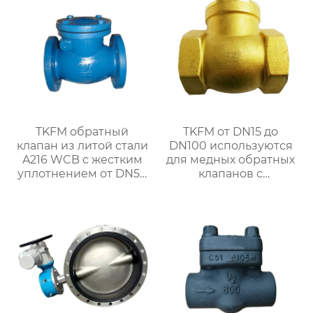
TKFM обратный
TKFM от DN15 до
клапан из литой стали
DN100 используются
A216 WCB с жестким
для медных обратных
уплотнением от DN50
клапанов с
до DN500 для системы
поворотной резьбой
водяного отопления
для систем водяного
отопления