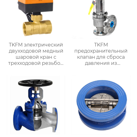
с турбинным
наконечником
TKFM электрический
TKFM
двухходовой медный
предохранительный
шаровой кран с
клапан для сброса
трехходовой резьбой
давления из
для системы водяного
нержавеющей стали
отопления
для нефтехимической
системы