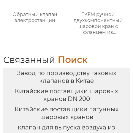
Обратный клапан
TKFM ручной
электростанции
двухкомпонентный
шаровой кран с
фланцем из
нержавеющей стали
от DN15 до DN100 для
нефтехимических
систем
Связанный
Поиск
Завод по производству газовых
клапанов в Китае
Китайские поставщики шаровых
кранов DN 200
Китайские поставщики латунных
шаровых кранов
клапан для выпуска воздуха из