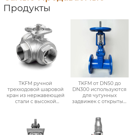
Продукты
TKFM ручной
TKFM от DN50 до
трехходовой шаровой
DN300 используются
кран из нержавеющей
для чугунных
стали с высокой
задвижек с открытым
платформой от DN8 до
штоком и маховичком
DN100 для
с мягким
нефтехимических
уплотнением для
систем
систем водяного
отопления