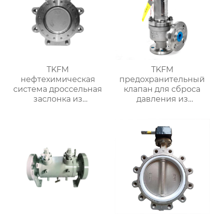
TKFM
TKFM
нефтехимическая
предохранительный
система дроссельная
клапан для сброса
заслонка из
давления из
нержавеющей стали
нержавеющей стали
304 с тремя
для нефтехимической
эксцентриковыми
системы
выступами