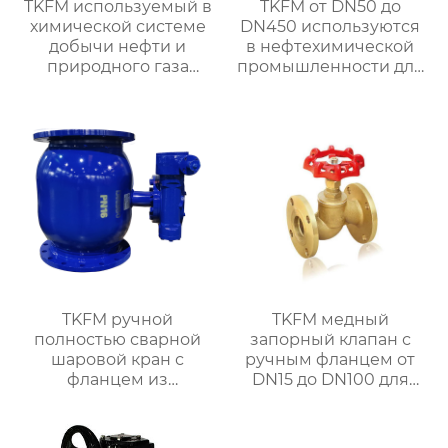
TKFM используемый в
TKFM от DN50 до
химической системе
DN450 используются
добычи нефти и
в нефтехимической
природного газа
промышленности для
двухпроходной
ручных дроссельных
двухразрывный
заслонок из
двухшариковый
нержавеющей стали с
шаровой кран из
фтористой
кованой стали
футеровкой ptfe CF8M
с турбинным
наконечником
TKFM ручной
TKFM медный
полностью сварной
запорный клапан с
шаровой кран с
ручным фланцем от
фланцем из
DN15 до DN100 для
углеродистой стали
системы водяного
для системы водяного
отопления
отопления