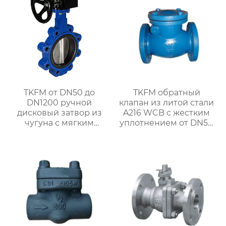
TKFM от DN50 до
TKFM обратный
DN1200 ручной
клапан из литой стали
дисковый затвор из
A216 WCB с жестким
чугуна с мягким
уплотнением от DN50
уплотнением для
до DN500 для системы
системы водяного
водяного отопления
отопления