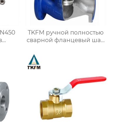
DN450
TKFM ручной полностью
в
сварной фланцевый шар
ой
из углеродистой стали
 для
для системы водяного
ных
отопления
ли с
вкой
инным
м