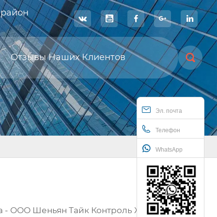
 район





Отзывы Наших Клиентов

Эл. почта
Телефон
WhatsApp
ма - ООО Шеньян Тайк Контроль Жидкости,