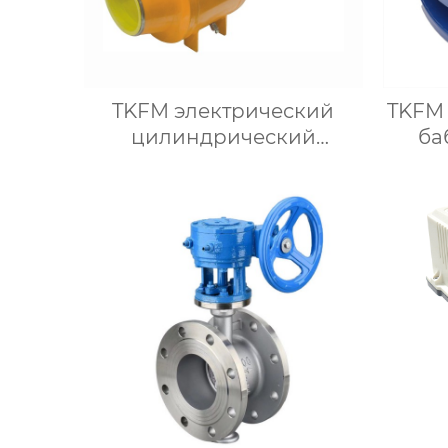
TKFM электрический
TKFM
цилиндрический
ба
полностью сварной
неподвижный шаровой
упло
кран для химических
DN6
систем добычи нефти и
си
природного газа