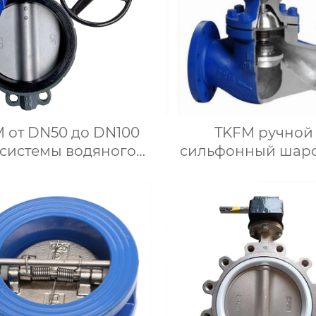
 от DN50 до DN100
TKFM ручной
 системы водяного
сильфонный шар
опления с мягким
клапан из литой с
уплотнением
WCB для
сельная заслонка с
нефтехимических с
имом для чугунной
ручки