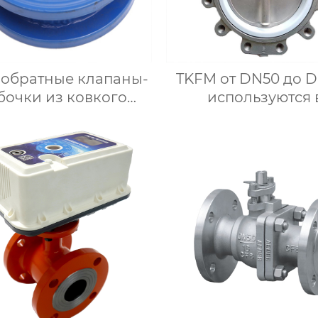
 обратные клапаны-
TKFM от DN50 до 
бочки из ковкого
используются 
чугуна с мягким
нефтехимическ
тнением от DN50 до
промышленности
00 используются в
ручных дроссель
стемах водяного
заслонок из
отопления
нержавеющей ста
фтористой футеро
ptfe CF8M с турб
наконечнико