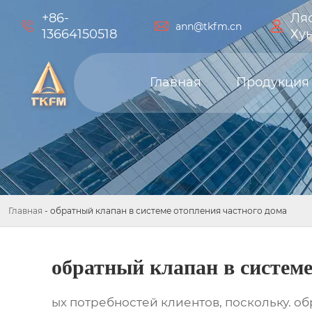
+86-
Ляо



ann@tkfm.cn
13664150518
Ху
Главная
Продукция
Главная
-
обратный клапан в системе отопления частного дома
обратный клапан в системе
ых потребностей клиентов, поскольку. о