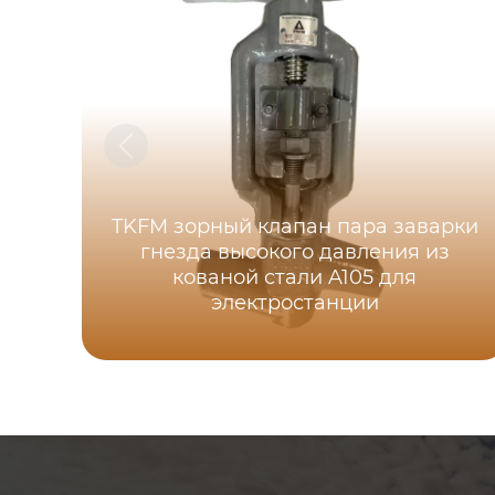
TKFM зорный клапан пара заварки
гнезда высокого давления из
кованой стали A105 для
электростанции