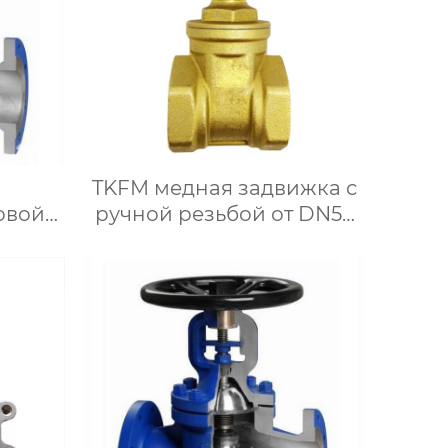
TKFM медная задвижка с
овой
ручной резьбой от DN50
тали
до DN300 для системы
водяного отопления
истем