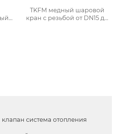
TKFM медный шаровой
ный
кран с резьбой от DN15 до
анцем
DN100 с ручной ручкой
али от
для системы водяного
для
отопления
истем
 клапан система отопления