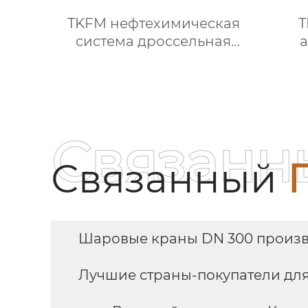
TKFM нефтехимическая
T
система дроссельная
заслонка с тройным
фл
эксцентриковым
кран 
фланцем из
у
нержавеющей стали 304
или 316
Связанн
Связанный
Шаровые краны DN 300 произв
Лучшие страны-покупатели для