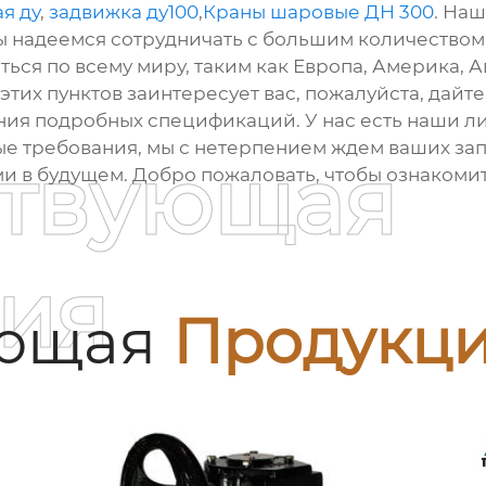
я ду
,
задвижка ду100
,
Краны шаровые ДН 300
. На
ы надеемся сотрудничать с большим количеством 
ься по всему миру, таким как Европа, Америка, Авс
этих пунктов заинтересует вас, пожалуйста, дайт
ия подробных спецификаций. У нас есть наши л
ые требования, мы с нетерпением ждем ваших за
ствующая
ми в будущем. Добро пожаловать, чтобы ознакоми
ия
ующая
Продукц