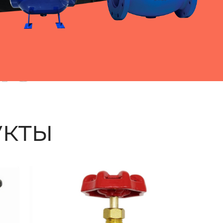
ые
кты