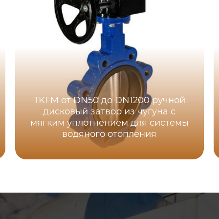
TKFM от DN50 до DN1200 ручной
дисковый затвор из чугуна с
мягким уплотнением для системы
водяного отопления