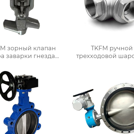
M зорный клапан
TKFM ручной
а заварки гнезда
трехходовой шар
окого давления из
кран из нержаве
ной стали A105 для
стали с высоко
электростанции
платформой от DN
DN100 для
нефтехимических с