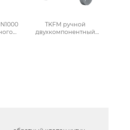
DN1000
TKFM ручной
ного
двухкомпонентный
нец
шаровой кран с фланцем
ким
из нержавеющей стали от
DN15 до DN100 для
онка
нефтехимических систем
ющей