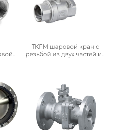
TKFM шаровой кран с
овой
резьбой из двух частей из
ющей
нержавеющей стали для
й
системы водяного
8 до
отопления
истем