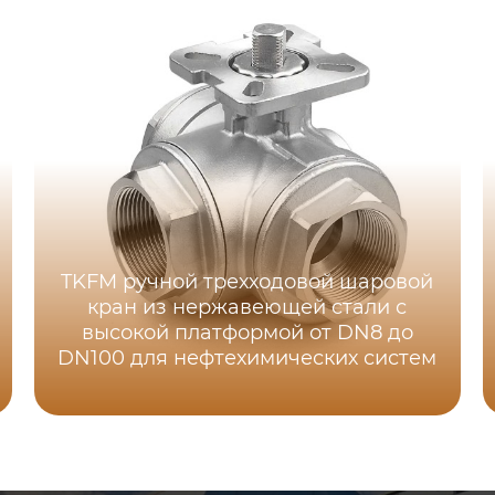
TKFM ручной трехходовой шаровой
кран из нержавеющей стали с
высокой платформой от DN8 до
DN100 для нефтехимических систем