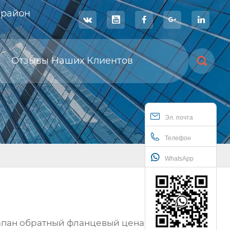
 район





Отзывы Наших Клиентов

Эл. почта
Телефон
WhatsApp
лапан обратный фланцевый цена - ООО