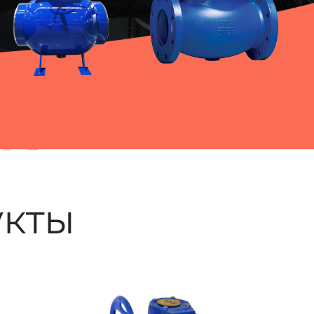
ые
кты