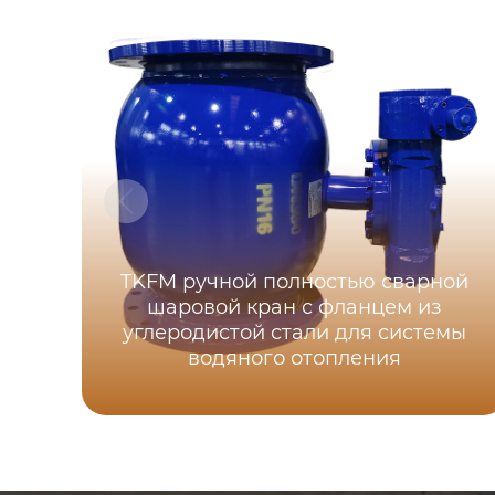
TKFM ручной полностью сварной
шаровой кран с фланцем из
углеродистой стали для системы
водяного отопления