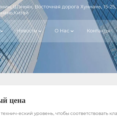
нин, Шэньян, Восточная дорога Хуннань, 15-25,
ннань,Китай
Новости
О Hас
Контакты
ый цена
технич-еский уровень, чтобы соответствовать к