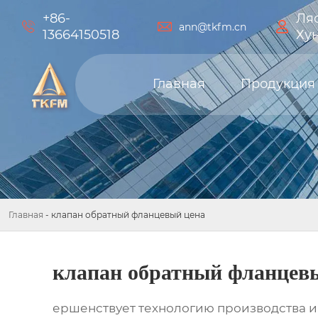
+86-
Ляо



ann@tkfm.cn
13664150518
Ху
Главная
Продукция
Главная
-
клапан обратный фланцевый цена
клапан обратный фланцев
ершенствует технологию производства и 