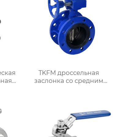
еская
TKFM дроссельная
ьная
заслонка со средним
фланцем из чугуна с
 304 с
ручным мягким
овыми
уплотнением от DN100 до
DN600 для системы
водяного отопления