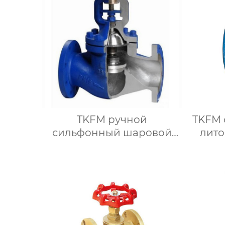
TKFM ручной
TKFM 
сильфонный шаровой
лито
клапан из литой стали
жест
WCB для
DN
нефтехимических систем
с