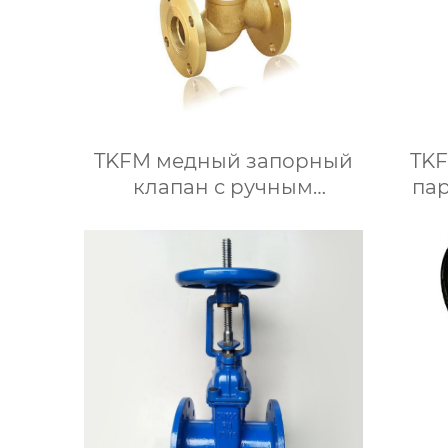
TKFM медный запорный
TKF
клапан с ручным
пар
фланцем от DN15 до
выс
DN100 для системы
кова
водяного отопления