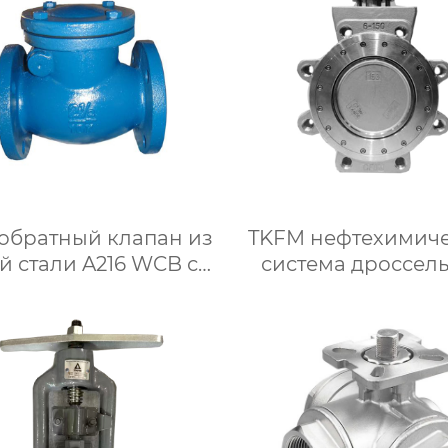
обратный клапан из
TKFM нефтехимич
й стали A216 WCB с
система дроссел
ким уплотнением от
заслонка из
50 до DN500 для
нержавеющей стали
истемы водяного
тремя эксцентрик
отопления
выступами