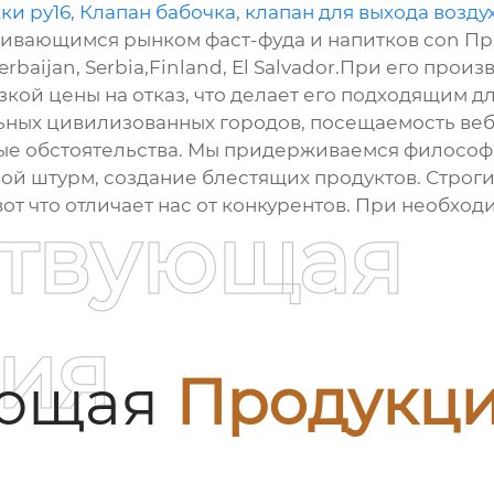
ки ру16
,
Клапан бабочка
,
клапан для выхода возду
ивающимся рынком фаст-фуда и напитков con Прод
rbaijan, Serbia,Finland, El Salvador.При его про
кой цены на отказ, что делает его подходящим 
ьных цивилизованных городов, посещаемость веб
ые обстоятельства. Мы придерживаемся филосо
ой штурм, создание блестящих продуктов. Строги
вот что отличает нас от конкурентов. При необход
ствующая
ия
ующая
Продукц