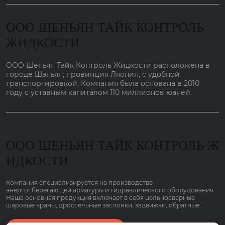
ООО ШЕНЬЯН ТАЙК КОНТРОЛЬ
ЖИДКОСТИ
ООО Шеньян Тайк Контроль Жидкости расположена в
городе Шэньян, провинция Ляонин, с удобной
транспортировкой. Компания была основана в 2010
году с уставным капиталом 110 миллионов юаней.
ООО ШЕНЬЯН ТАЙК КОНТРОЛЬ Ж
ИДКОСТИ
Компания специализируется на производстве
энергосберегающей арматуры и гидравлического оборудования.
Наша основная продукция включает в себя цельносварные
шаровые краны, дроссельные заслонки, задвижки, обратные
клапаны, шаровые краны, регулирующие клапаны, отливки
корпусов клапанов и т. д., используемые в отопительной и газовой