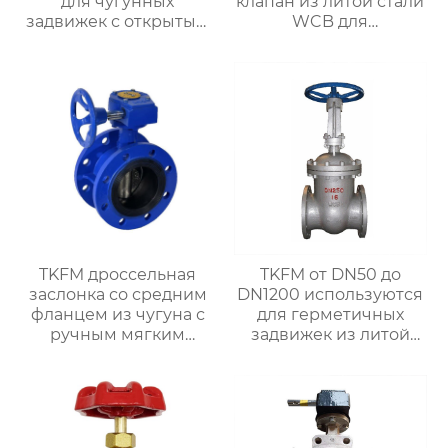
для чугунных
клапан из литой стали
задвижек с открытым
WCB для
штоком и маховичком
нефтехимических
с мягким
систем
уплотнением для
систем водяного
отопления
TKFM дроссельная
TKFM от DN50 до
заслонка со средним
DN1200 используются
фланцем из чугуна с
для герметичных
ручным мягким
задвижек из литой
уплотнением от
стали с открытым
DN100 до DN600 для
штоком и маховиком
системы водяного
для систем водяного
отопления
отопления