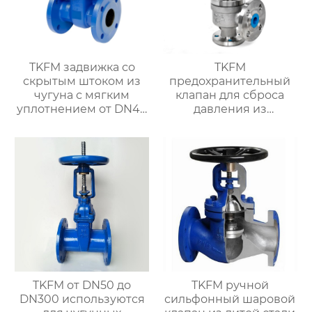
TKFM задвижка со
TKFM
скрытым штоком из
предохранительный
чугуна с мягким
клапан для сброса
уплотнением от DN40
давления из
до DN300 для системы
нержавеющей стали
водяного отопления
для нефтехимической
системы
TKFM от DN50 до
TKFM ручной
DN300 используются
сильфонный шаровой