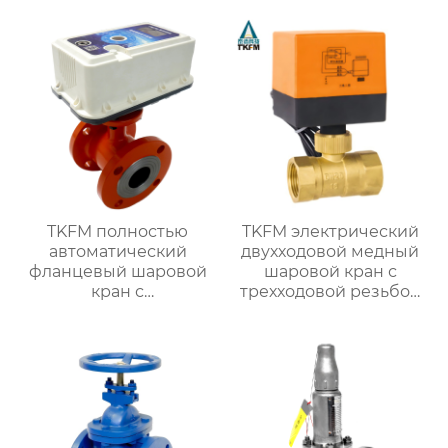
TKFM полностью
TKFM электрический
автоматический
двухходовой медный
фланцевый шаровой
шаровой кран с
кран с
трехходовой резьбой
интеллектуальным
для системы водяного
управлением для
отопления
системы