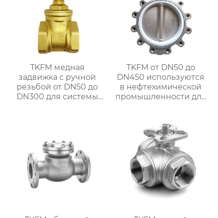
TKFM медная
TKFM от DN50 до
задвижка с ручной
DN450 используются
резьбой от DN50 до
в нефтехимической
DN300 для системы
промышленности для
водяного отопления
ручных дроссельных
заслонок из
нержавеющей стали с
фтористой
футеровкой ptfe CF8M
с турбинным
наконечником