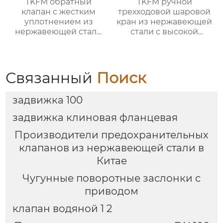
TKFM обратный
TKFM ручной
клапан с жестким
трехходовой шаровой
уплотнением из
кран из нержавеющей
нержавеющей стали
стали с высокой
ss304 от DN50 до
платформой от DN8 до
DN500 для системы
DN100 для
водяного отопления
нефтехимических
систем
Связанный
Поиск
задвижка 100
задвижка клиновая фланцевая
Производители предохранительных
клапанов из нержавеющей стали в
Китае
Чугунные поворотные заслонки с
приводом
клапан водяной 1 2