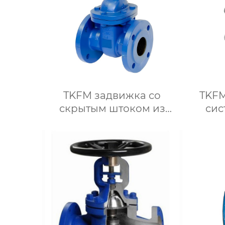
TKFM задвижка со
TKFM
скрытым штоком из
сис
чугуна с мягким
уплотнением от DN40 до
нержа
DN300 для системы
трем
водяного отопления