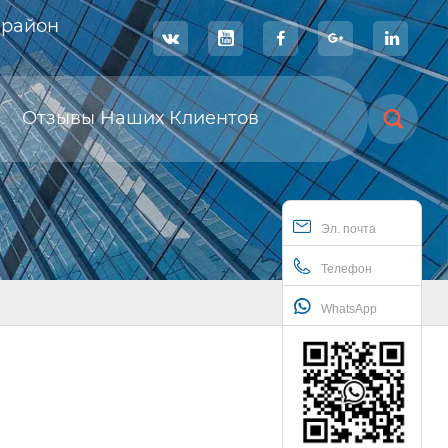
 район





Отзывы Наших Клиентов

Эл. почта
Телефон
WhatsApp