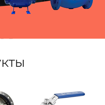
ые
кты