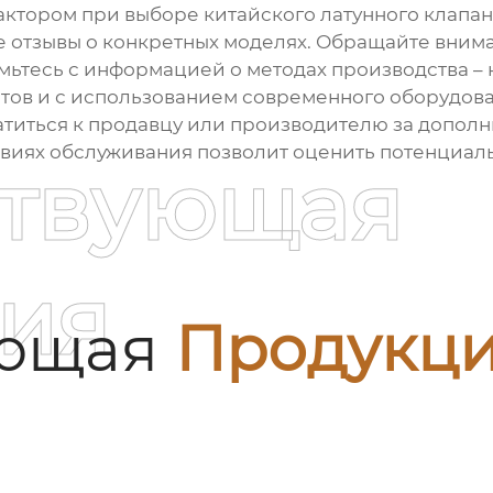
ктором при выборе китайского латунного клапан
е отзывы о конкретных моделях. Обращайте внима
ьтесь с информацией о методах производства –
ов и с использованием современного оборудован
братиться к продавцу или производителю за допо
виях обслуживания позволит оценить потенциал
ствующая
ия
ующая
Продукц