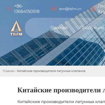
+86-
Ляо



ann@tkfm.cn
13664150518
Ху
Главная
Продукция
Главная
-
Китайские производители латунных клапанов
Китайские производители 
Китайские производители латунных кла