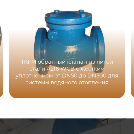
TKFM обратный клапан из литой
стали A216 WCB с жестким
уплотнением от DN50 до DN500 для
системы водяного отопления