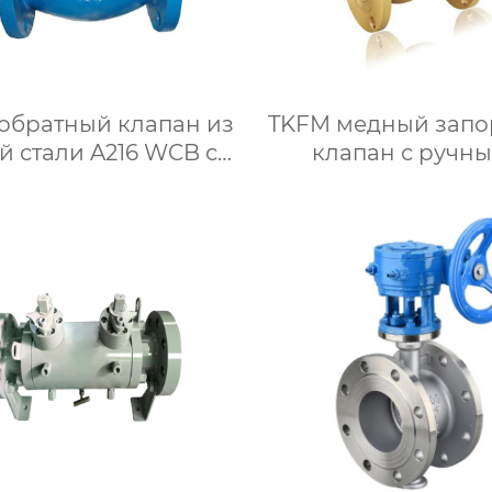
обратный клапан из
TKFM медный зап
й стали A216 WCB с
клапан с ручн
ким уплотнением от
фланцем от DN15
50 до DN500 для
DN100 для сист
истемы водяного
водяного отопле
отопления