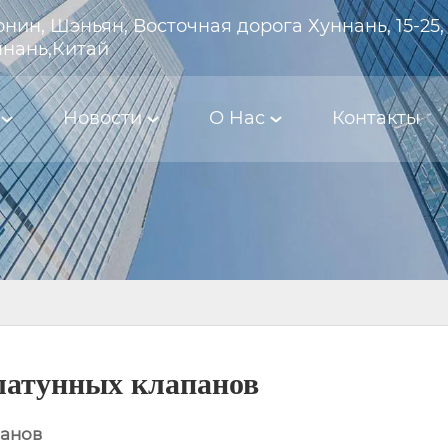
нин, Шэньян, Восточная дорога Хуннань, 15-25,
ннань,Китай
Новости
О Hас
Контакты
латунных клапанов
панов