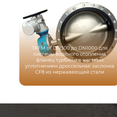
TKFM от DN300 до DN1000 для
системы водяного отопления
фланец турбины с жестким
уплотнением дроссельная заслонка
CF8 из нержавеющей стали