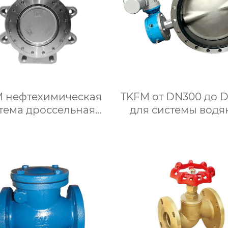
 нефтехимическая
TKFM от DN300 до 
тема дроссельная
для системы водя
заслонка из
отопления фла
веющей стали 304 с
турбины с жест
я эксцентриковыми
уплотнением
выступами
дроссельная засл
CF8 из нержаве
стали