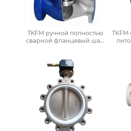
TKFM ручной полностью
TKFM 
сварной фланцевый шар
лито
из углеродистой стали
жест
для системы водяного
DN
отопления
с