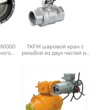
DN1000
TKFM шаровой кран с
ного
резьбой из двух частей из
нец
нержавеющей стали для
ким
системы водяного
отопления
онка
ющей