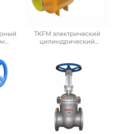
орный
TKFM электрический
ым
цилиндрический
 до
полностью сварной
емы
неподвижный шаровой
ния
кран для химических
систем добычи нефти и
природного газа