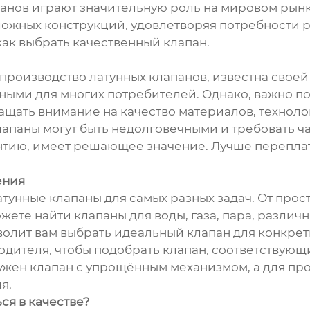
анов играют значительную роль на мировом рын
ложных конструкций, удовлетворяя потребности 
 как выбрать качественный клапан.
производство латунных клапанов, известна свое
ыми для многих потребителей. Однако, важно по
ать внимание на качество материалов, технологи
апаны могут быть недолговечными и требовать ч
тию, имеет решающее значение. Лучше переплати
ения
унные клапаны для самых разных задач. От прос
ете найти клапаны для воды, газа, пара, различ
олит вам выбрать идеальный клапан для конкрет
дителя, чтобы подобрать клапан, соответствую
нужен клапан с упрощённым механизмом, а для п
я.
ся в качестве?