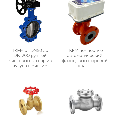
системы водяного
отопления
TKFM от DN50 до
TKFM полностью
DN1200 ручной
автоматический
дисковый затвор из
фланцевый шаровой
чугуна с мягким
кран с
уплотнением для
интеллектуальным
системы водяного
управлением для
отопления
системы