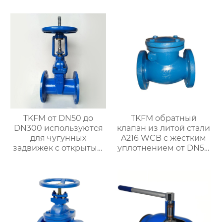
шаровой кран для
стали с открытым
химических систем
штоком и маховиком
добычи нефти и
для систем водяного
природного газа
отопления
TKFM от DN50 до
TKFM обратный
DN300 используются
клапан из литой стали
для чугунных
A216 WCB с жестким
задвижек с открытым
уплотнением от DN50
штоком и маховичком
до DN500 для системы
с мягким
водяного отопления
уплотнением для
систем водяного
отопления