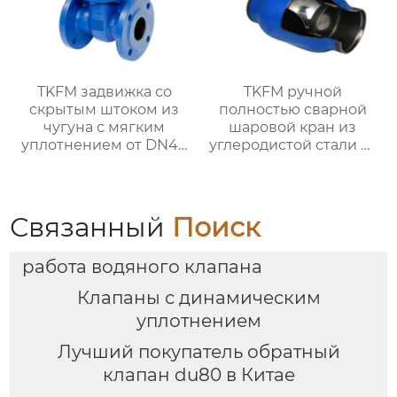
TKFM задвижка со
TKFM ручной
скрытым штоком из
полностью сварной
чугуна с мягким
шаровой кран из
уплотнением от DN40
углеродистой стали от
до DN300 для системы
DN20 до DN800 для
водяного отопления
системы водяного
отопления
Связанный
Поиск
работа водяного клапана
Клапаны с динамическим
уплотнением
Лучший покупатель обратный
клапан du80 в Китае