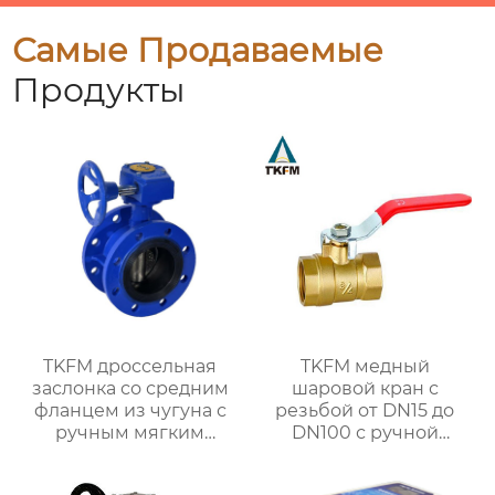
Самые Продаваемые
Продукты
TKFM дроссельная
TKFM медный
заслонка со средним
шаровой кран с
фланцем из чугуна с
резьбой от DN15 до
ручным мягким
DN100 с ручной
уплотнением от
ручкой для системы
DN100 до DN600 для
водяного отопления