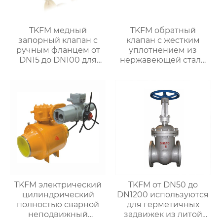
TKFM медный
TKFM обратный
запорный клапан с
клапан с жестким
ручным фланцем от
уплотнением из
DN15 до DN100 для
нержавеющей стали
системы водяного
ss304 от DN50 до
отопления
DN500 для системы
водяного отопления
TKFM электрический
TKFM от DN50 до
цилиндрический
DN1200 используются
полностью сварной
для герметичных
неподвижный
задвижек из литой