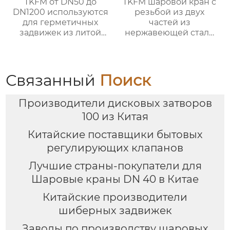
TKFM от DN50 до
TKFM шаровой кран с
DN1200 используются
резьбой из двух
для герметичных
частей из
задвижек из литой
нержавеющей стали
стали с открытым
для системы водяного
штоком и маховиком
отопления
для систем водяного
отопления
Связанный
Поиск
Производители дисковых затворов
100 из Китая
Китайские поставщики бытовых
регулирующих клапанов
Лучшие страны-покупатели для
Шаровые краны DN 40 в Китае
Китайские производители
шиберных задвижек
Заводы по производству шаровых