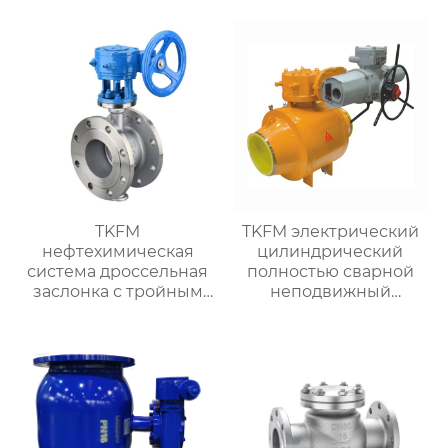
TKFM
TKFM электрический
нефтехимическая
цилиндрический
система дроссельная
полностью сварной
заслонка с тройным
неподвижный
эксцентриковым
шаровой кран для
фланцем из
химических систем
нержавеющей стали
добычи нефти и
304 или 316
природного газа