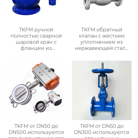
TKFM ручной
TKFM обратный
полностью сварной
клапан с жестким
шаровой кран с
уплотнением из
фланцем из
нержавеющей стали
углеродистой стали
ss304 от DN50 до
для системы водяного
DN500 для системы
отопления
водяного отопления
TKFM от DN50 до
TKFM от DN50 до
DN500 используются
DN300 используются