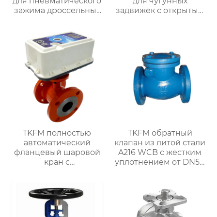
для пневматического
для чугунных
зажима дроссельных
задвижек с открытым
заслонок из
штоком и маховичком
нержавеющей стали с
с мягким
фтористой
уплотнением для
облицовкой для
систем водяного
систем водяного
отопления
отопления
TKFM полностью
TKFM обратный
автоматический
клапан из литой стали
фланцевый шаровой
A216 WCB с жестким
кран с
уплотнением от DN50
интеллектуальным
до DN500 для системы
управлением для
водяного отопления
системы