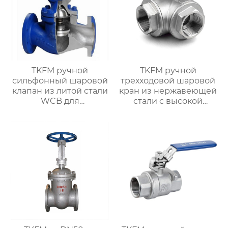
TKFM ручной
TKFM ручной
сильфонный шаровой
трехходовой шаровой
клапан из литой стали
кран из нержавеющей
WCB для
стали с высокой
нефтехимических
платформой от DN8 до
систем
DN100 для
нефтехимических
систем