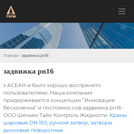
Главная
-
задвижка pn16
задвижка pn16
х АСЕАН и было хорошо воспринято
пользователями. Наша компания
придерживается концепции ”Инновация
бесконечна" и постоянно сов задвижка pn16 -
ООО Шеньян Тайк Контроль Жидкости,
Краны
шаровые DN 150
,
ручной затвор
,
затворы
дисковые поворотные