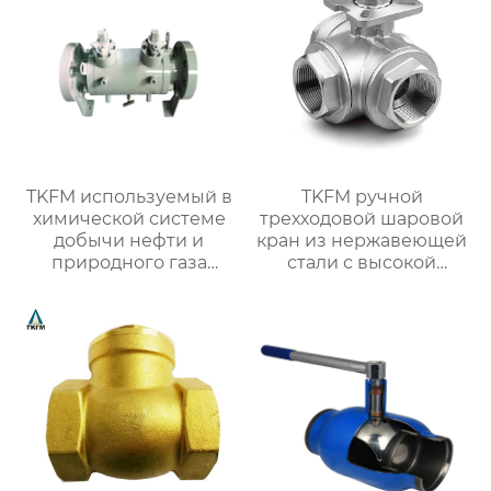
отопления
TKFM используемый в
TKFM ручной
химической системе
трехходовой шаровой
добычи нефти и
кран из нержавеющей
природного газа
стали с высокой
двухпроходной
платформой от DN8 до
двухразрывный
DN100 для
двухшариковый
нефтехимических
шаровой кран из
систем
кованой стали