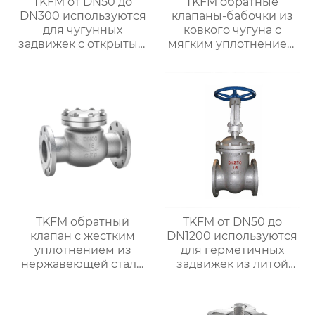
TKFM от DN50 до
TKFM обратные
DN300 используются
клапаны-бабочки из
для чугунных
ковкого чугуна с
задвижек с открытым
мягким уплотнением
штоком и маховичком
от DN50 до DN600
с мягким
используются в
уплотнением для
системах водяного
систем водяного
отопления
отопления
TKFM обратный
TKFM от DN50 до
клапан с жестким
DN1200 используются
уплотнением из
для герметичных
нержавеющей стали
задвижек из литой
ss304 от DN50 до
стали с открытым
DN500 для системы
штоком и маховиком
водяного отопления
для систем водяного