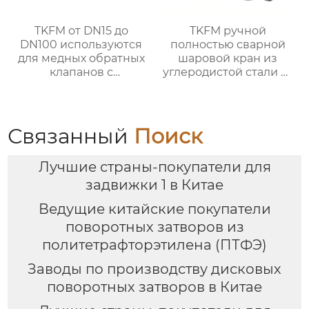
TKFM от DN15 до
TKFM ручной
DN100 используются
полностью сварной
для медных обратных
шаровой кран из
клапанов с
углеродистой стали от
поворотной резьбой
DN20 до DN800 для
для систем водяного
системы водяного
отопления
отопления
Связанный
Поиск
Лучшие страны-покупатели для
задвижки 1 в Китае
Ведущие китайские покупатели
поворотных затворов из
политетрафторэтилена (ПТФЭ)
Заводы по производству дисковых
поворотных затворов в Китае