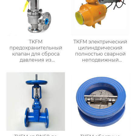
с турбинным
наконечником
TKFM
TKFM электрический
предохранительный
цилиндрический
клапан для сброса
полностью сварной
давления из
неподвижный
нержавеющей стали
шаровой кран для
для нефтехимической
химических систем
системы
добычи нефти и
природного газа