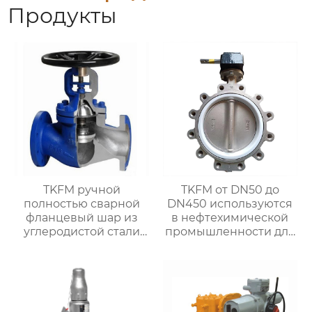
Продукты
TKFM ручной
TKFM от DN50 до
полностью сварной
DN450 используются
фланцевый шар из
в нефтехимической
углеродистой стали
промышленности для
для системы водяного
ручных дроссельных
отопления
заслонок из
нержавеющей стали с
фтористой
футеровкой ptfe CF8M