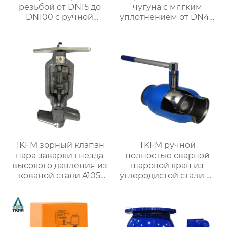
резьбой от DN15 до
чугуна с мягким
DN100 с ручной
уплотнением от DN40
ручкой для системы
до DN300 для системы
водяного отопления
водяного отопления
TKFM зорный клапан
TKFM ручной
пара заварки гнезда
полностью сварной
высокого давления из
шаровой кран из
кованой стали A105
углеродистой стали от
для электростанции
DN20 до DN800 для
системы водяного
отопления