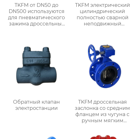
TKFM от DN50 до
TKFM электрический
DN500 используются
цилиндрический
для пневматического
полностью сварной
зажима дроссельных
неподвижный
заслонок из
шаровой кран для
нержавеющей стали с
химических систем
фтористой
добычи нефти и
облицовкой для
природного газа
систем водяного
отопления
Обратный клапан
TKFM дроссельная
электростанции
заслонка со средним
фланцем из чугуна с
ручным мягким
уплотнением от
DN100 до DN600 для