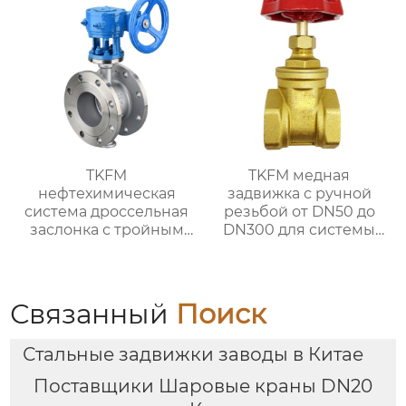
системы водяного
отопления
TKFM
TKFM медная
нефтехимическая
задвижка с ручной
система дроссельная
резьбой от DN50 до
заслонка с тройным
DN300 для системы
эксцентриковым
водяного отопления
фланцем из
нержавеющей стали
304 или 316
Связанный
Поиск
Стальные задвижки заводы в Китае
Поставщики Шаровые краны DN20