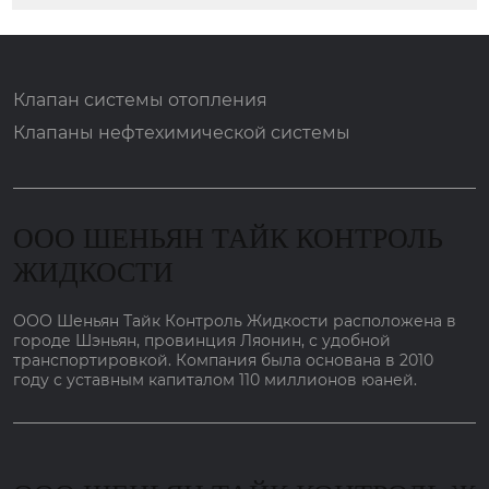
Клапан системы отопления
Клапаны нефтехимической системы
ООО ШЕНЬЯН ТАЙК КОНТРОЛЬ
ЖИДКОСТИ
ООО Шеньян Тайк Контроль Жидкости расположена в
городе Шэньян, провинция Ляонин, с удобной
транспортировкой. Компания была основана в 2010
году с уставным капиталом 110 миллионов юаней.