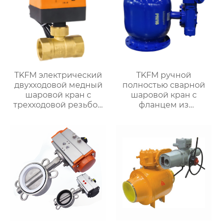
TKFM электрический
TKFM ручной
двухходовой медный
полностью сварной
шаровой кран с
шаровой кран с
трехходовой резьбой
фланцем из
для системы водяного
углеродистой стали
отопления
для системы водяного
отопления