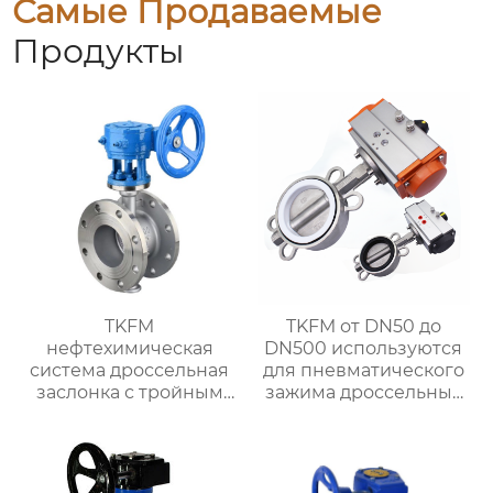
Самые Продаваемые
Продукты
TKFM
TKFM от DN50 до
нефтехимическая
DN500 используются
система дроссельная
для пневматического
заслонка с тройным
зажима дроссельных
эксцентриковым
заслонок из
фланцем из
нержавеющей стали с
нержавеющей стали
фтористой
304 или 316
облицовкой для