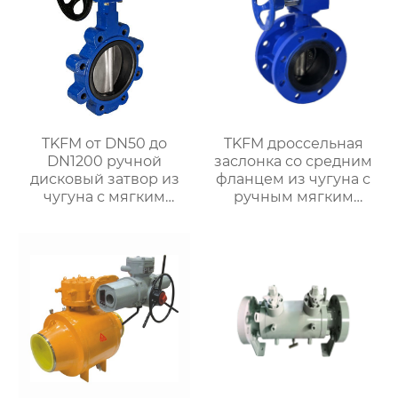
систем водяного
отопления
TKFM от DN50 до
TKFM дроссельная
DN1200 ручной
заслонка со средним
дисковый затвор из
фланцем из чугуна с
чугуна с мягким
ручным мягким
уплотнением для
уплотнением от
системы водяного
DN100 до DN600 для
отопления
системы водяного
отопления