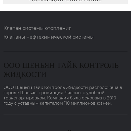
Клапан системы отопления
Клапаны нефтехимической системы
ООО ШЕНЬЯН ТАЙК КОНТРОЛЬ
ЖИДКОСТИ
ООО Шеньян Тайк Контроль Жидкости расположена в
городе Шэньян, провинция Ляонин, с удобной
транспортировкой. Компания была основана в 2010
году с уставным капиталом 110 миллионов юаней.