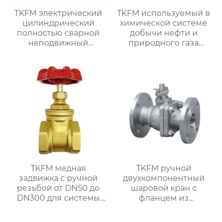
TKFM электрический
TKFM используемый в
цилиндрический
химической системе
полностью сварной
добычи нефти и
неподвижный
природного газа
шаровой кран для
двухпроходной
химических систем
двухразрывный
добычи нефти и
двухшариковый
природного газа
шаровой кран из
кованой стали
TKFM медная
TKFM ручной
задвижка с ручной
двухкомпонентный
резьбой от DN50 до
шаровой кран с
DN300 для системы
фланцем из
водяного отопления
нержавеющей стали
от DN15 до DN100 для