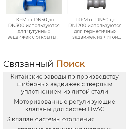
TKFM от DN50 до
TKFM от DN50 до
DN300 используются
DN1200 используются
для чугунных
для герметичных
задвижек с открытым
задвижек из литой
штоком и маховичком
стали с открытым
с мягким
штоком и маховиком
уплотнением для
для систем водяного
систем водяного
отопления
Связанный
Поиск
отопления
Китайские заводы по производству
шиберных задвижек с твердым
уплотнением из литой стали
Моторизованные регулирующие
клапаны для систем HVAC
3 клапан системы отопления