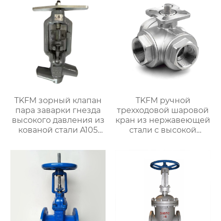
нефтехимических
систем
TKFM зорный клапан
TKFM ручной
пара заварки гнезда
трехходовой шаровой
высокого давления из
кран из нержавеющей
кованой стали A105
стали с высокой
для электростанции
платформой от DN8 до
DN100 для
нефтехимических
систем